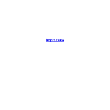
Standort
Kirchstraße 7
54518 Binsfeld
Germany
Impressum
Seiten
Home
Tickets
Eventlocation
buchen
Jobs
Kontakt
Folge uns